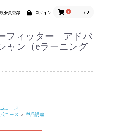
0
￥0
規会員登録
ログイン
ーフィッター アドバ
シャン（eラーニング
成コース
成コース
＞
単品講座