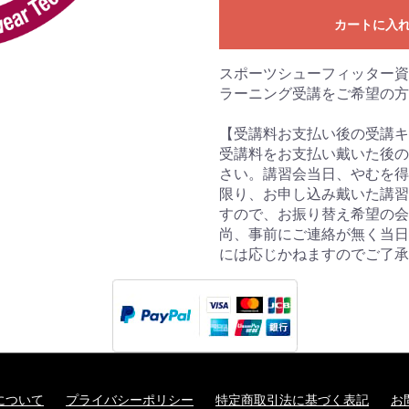
カートに入
スポーツシューフィッター資
ラーニング受講をご希望の方
お買い物を続ける
カートへ進む
【受講料お支払い後の受講キ
受講料をお支払い戴いた後の
さい。講習会当日、やむを得
限り、お申し込み戴いた講習
すので、お振り替え希望の
尚、事前にご連絡が無く当日
には応じかねますのでご了承
について
プライバシーポリシー
特定商取引法に基づく表記
お