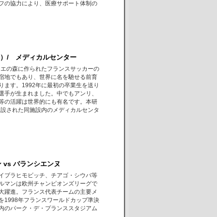
フの協力により、医療サポート体制の
S）/ メディカルセンター
ブイエの森に作られたフランスサッカーの
宿地でもあり、世界に名を馳せる前育
ります。1992年に最初の卒業生を送り
選手が生まれました。中でもアンリ、
等の活躍は世界的にも有名です。本研
に新設された同施設内のメディカルセンタ
vs バランシエンヌ
イブラヒモビッチ、チアゴ・シウバ等
ルマンは欧州チャンピオンズリーグで
大躍進。フランス代表チームの主要メ
を1998年フランスワールドカップ準決
内のパーク・デ・プランススタジアム