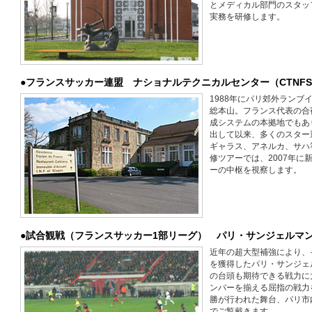
とメディカル部門のスタッ
実務を研修します。
●フランスサッカー連盟 ナショナルテクニカルセンター（CTNF
1988年にパリ郊外ラン
総本山。フランス代表の合
成システムの本拠地でもあ
出して以来、多くのスター
ギャラス、アネルカ、サハ
修ツアーでは、2007年
ーの中枢を視察します。
●試合観戦（フランスサッカー1部リーグ） パリ・サンジェルマン 
近年の超大型補強により、
を獲得したパリ・サンジェ
の台頭も期待できる戦力に
ンバーを揃える屈指の戦力
勝が行われた舞台、パリ市
でご覧戴きます。