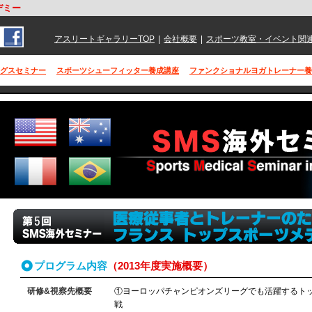
デミー
アスリートギャラリーTOP
|
会社概要
|
スポーツ教室・イベント関
グスセミナー
スポーツシューフィッター養成講座
ファンクショナルヨガトレーナー養
プログラム内容
（2013年度実施概要）
研修&視察先概要
①ヨーロッパチャンピオンズリーグでも活躍するト
戦