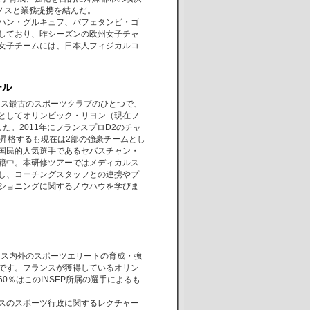
リノスと業務提携を結んだ。
ハン・グルキュフ、バフェタンビ・ゴ
しており、昨シーズンの欧州女子チャ
女子チームには、日本人フィジカルコ
ール
ランス最古のスポーツクラブのひとつで、
としてオリンピック・リヨン（現在フ
た。2011年にフランスプロD2のチャ
に昇格するも現在は2部の強豪チームとし
国民的人気選手であるセバスチャン・
籍中。本研修ツアーではメディカルス
し、コーチングスタッフとの連携やプ
ショニングに関するノウハウを学びま
ランス内外のスポーツエリートの育成・強
です。フランスが獲得しているオリン
0％はこのINSEP所属の選手によるも
スのスポーツ行政に関するレクチャー