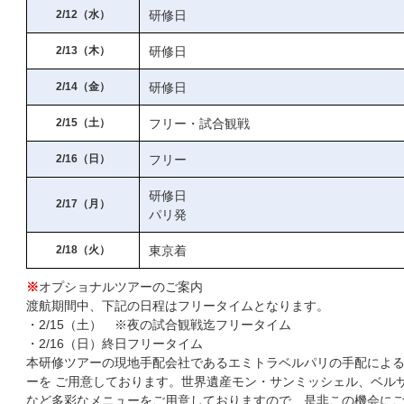
2/12（水）
研修日
2/13（木）
研修日
2/14（金）
研修日
2/15（土）
フリー・試合観戦
2/16（日）
フリー
研修日
2/17（月）
パリ発
2/18（火）
東京着
※
オプショナルツアーのご案内
渡航期間中、下記の日程はフリータイムとなります。
・2/15（土） ※夜の試合観戦迄フリータイム
・2/16（日）終日フリータイム
本研修ツアーの現地手配会社であるエミトラベルパリの手配によ
ーを ご用意しております。世界遺産モン・サンミッシェル、ベル
など多彩なメニューをご用意しておりますので、是非この機会に