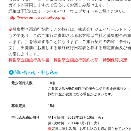
ガイドが帯同しますので安心してお楽しみ戴けます。）
詳細は下記のエミトラベルパリ・ウェブサイトをご覧ください。
http://www.emitravel.jp/top.php
※
募集型企画旅行契約：この旅行は、株式会社ジェイワールドト
ものであり、このご旅行に参加されるお客様は当社と募集型企画
います。）を締結することになります。ご旅行契約の内容・条件
文）、出発前にお渡しする最終旅行日程表と称する確定書面及び
の部によります。
募集型企画旅行条件書
募集型企画旅行契約の部
特別保障規定
問い合わせ・申し込み
最少催行人数
10名
ご参加人数が9名様以下の場合は受注型企画旅行とし
旅行代金が変更になる場合がございます。
募集定員
15名
申し込み締め切り
第1次締切 2013年12月10日（火）
第2次締切 2014年1月7日（火）
※
定員に達し次第、お申し込みを締め切らせていた