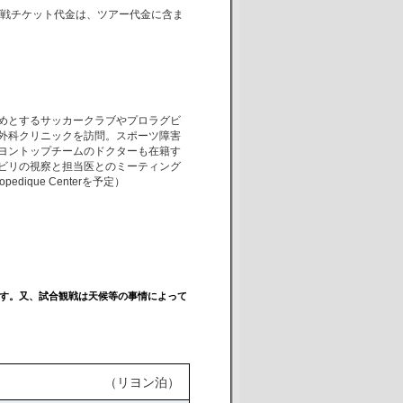
（観戦チケット代金は、ツアー代金に含ま
めとするサッカークラブやプロラグビ
外科クリニックを訪問。スポーツ障害
ヨントップチームのドクターも在籍す
ビリの視察と担当医とのミーティング
opedique Centerを予定）
す。又、試合観戦は天候等の事情によって
（リヨン泊）