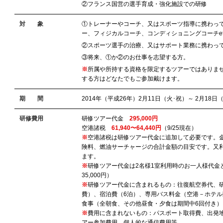
②フランス国営の選手育成・強化施設での研修
対 象
①トレーナーやコーチ、又はスポーツ指導に携わっ
ー、フィジカルコーチ、コンディショニングコーチet
②スポーツ選手の治療、又はサポート業務に携わっ
③将来、①か②のお仕事を志望する方。
※
所属や所持する資格を限定するツアーではありま
する方はどなたでもご参加戴けます。
期 間
2014年（平成26年）2月11日（火･祝）～ 2月18日
研修費用
研修ツアー代金
295,000円
空港諸税
61,940〜64,440円
（9/25現在）
※
空港諸税は研修ツアー代金に追加して必要です。
険料、燃油サーチャージの合計金額の目安です。又
ます。
※
研修ツアー代金は2名様1室利用時のお一人様代金
35,000円）
※
研修ツアー代金に含まれるもの：往復航空券代、
費）、宿泊費（6泊）、専用バス料金（空港－ホテ
食事（全朝食、その他昼食・夕食は期間中6回付き）
※
費用に含まれないもの：パスポート取得費、出発
アー参加費用、個人的な通信費用等。