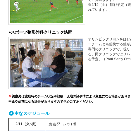
※2/15（土） 観戦予定
れています。）
●スポーツ整形外科クリニック訪問
オリンピックリヨンをはじ
ーチームとも提携する整形
専門のクリニックで、現リ
る。同クリニックではリハ
を予定。（Paul-Santy Orth
※
視察先は渡航時のチーム状況や戦績、現地の諸事情により変更になる場合がありま
中止や延期になる場合がありますので予めご了承ください。
主なスケジュール
2/11（火･祝）
東京発→パリ着