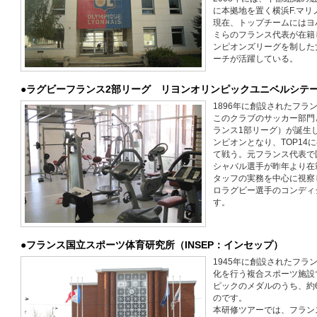
に本拠地を置く横浜F.マ
現在、トップチームにはヨ
ミらのフランス代表が在籍
ンピオンズリーグを制した
ーチが活躍している。
●ラグビーフランス2部リーグ リヨンオリンピックユニベルシテ
1896年に創設されたフ
このクラブのサッカー部門
ランス1部リーグ）が誕生し
ンピオンとなり、TOP14
て戦う。元フランス代表で
シャバル選手が昨年より在
タッフの実務を中心に視察
ロラグビー選手のコンディ
す。
●フランス国立スポーツ体育研究所（INSEP：インセップ）
1945年に創設されたフ
化を行う複合スポーツ施設
ピックのメダルのうち、約6
のです。
本研修ツアーでは、フラン