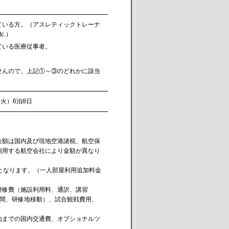
ている方。（アスレティックトレーナ
c.）
ている医療従事者。
せんので、上記①～③のどれかに該当
（火）6泊8日
金額は国内及び現地空港諸税、航空保
利用する航空会社により金額が異なり
となります。（一人部屋利用追加料金
研修費（施設利用料、通訳、講習
ル間、研修地移動）、試合観戦費用、
地までの国内交通費、オプショナルツ