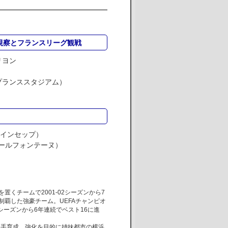
視察とフランスリーグ観戦
リヨン
プランススタジアム）
/インセップ）
ールフォンテーヌ）
置くチームで2001-02シーズンから7
制覇した強豪チーム。UEFAチャンピオ
4シーズンから6年連続でベスト16に進
の選手育成、強化を目的に姉妹都市の横浜